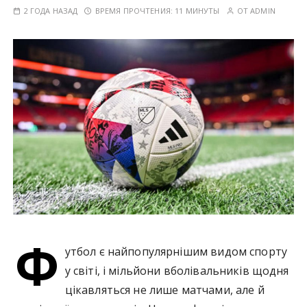
у
2 ГОДА НАЗАД
ВРЕМЯ ПРОЧТЕНИЯ:
11 МИНУТЫ
ОТ
ADMIN
Ф
утбол є найпопулярнішим видом спорту
у світі, і мільйони вболівальників щодня
цікавляться не лише матчами, але й