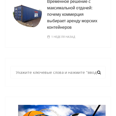
Временное решение с
максимальной отдачей:
почему коммерция
выбирает аренду морских
контейнеров
1 НЕДЕЛЯ НАЗАД
Н
а
й
т
и
: