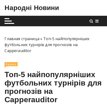
П
Народні Новини
е
р
е
й
т
и
Главная страница
»
Топ-5 найпопулярніших
к
футбольних турнірів для прогнозів на
с
Capperauditor
о
д
Разное
е
Топ-5 найпопулярніших
р
ж
футбольних турнірів для
и
прогнозів на
м
Capperauditor
о
м