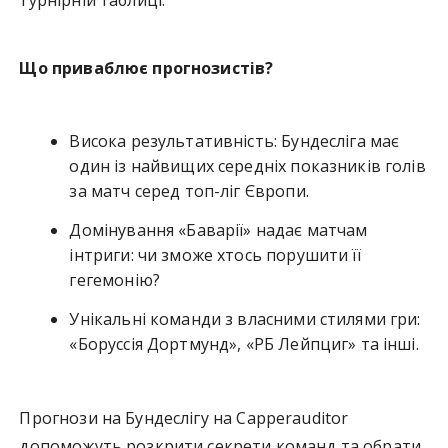
Що приваблює прогнозистів?
Висока результативність: Бундесліга має
один із найвищих середніх показників голів
за матч серед топ-ліг Європи.
Домінування «Баварії» надає матчам
інтриги: чи зможе хтось порушити її
гегемонію?
Унікальні команди з власними стилями гри:
«Боруссія Дортмунд», «РБ Лейпциг» та інші.
Прогнози на Бундеслігу на Capperauditor
допоможуть розкрити секрети команд та обрати