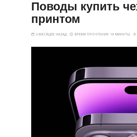
Поводы купить че
у
принтом
5 МЕСЯЦЕВ НАЗАД
ВРЕМЯ ПРОЧТЕНИЯ:
14 МИНУТЫ