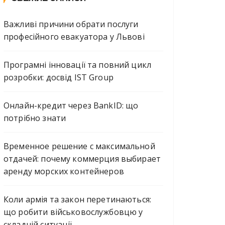
Важливі причини обрати послуги
професійного евакуатора у Львові
Програмні інновації та повний цикл
розробки: досвід IST Group
Онлайн-кредит через BankID: що
потрібно знати
Временное решение с максимальной
отдачей: почему коммерция выбирает
аренду морских контейнеров
Коли армія та закон перетинаються:
що робити військовослужбовцю у
складній ситуації