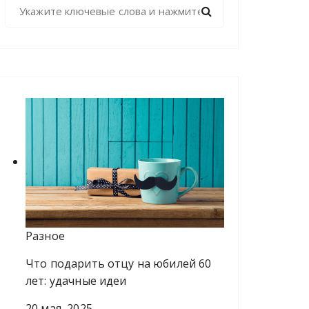
Н
а
й
т
и
:
Разное
Что подарить отцу на юбилей 60
лет: удачные идеи
20 мая, 2025