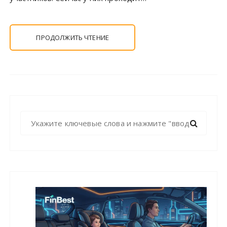
ПРОДОЛЖИТЬ ЧТЕНИЕ
Н
а
й
т
и
: