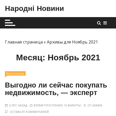
П
Народні Новини
е
р
е
й
т
и
Главная страница
»
Архивы для Ноябрь 2021
к
с
Месяц:
Ноябрь 2021
о
д
е
Экономика
р
Выгодно ли сейчас покупать
ж
недвижимость, — эксперт
и
м
5 ЛЕТ НАЗАД
ВРЕМЯ ПРОЧТЕНИЯ:
13 МИНУТЫ
ОТ
ADMIN
о
ОСТАВЬТЕ КОММЕНТАРИЙ
м