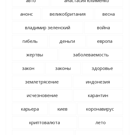
авто
анастасия юхименко
анонс
великобритания
весна
владимир зеленский
война
гибель
деньги
европа
жертвы
заболеваемость
закон
законы
здоровье
землетрясение
индонезия
исчезновение
карантин
карьера
киев
коронавирус
криптовалюта
лето