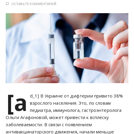
у
ОСТАВЬТЕ КОММЕНТАРИЙ
[a
d_1] В Украине от дифтерии привито 38%
взрослого населения. Это, по словам
педиатра, иммунолога, гастроэнтеролога
Ольги Агафоновой, может привести к всплеску
заболеваемости. В связи с появлением
антивакцинаторского движения, начали меньше