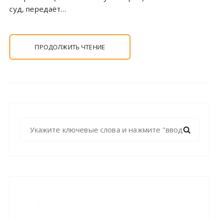
суд, передаёт…
ПРОДОЛЖИТЬ ЧТЕНИЕ
Н
а
й
т
и
: