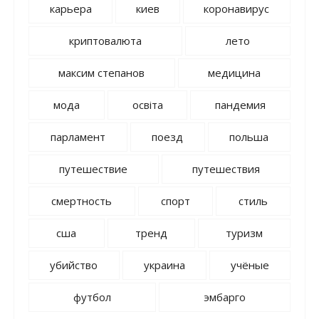
карьера
киев
коронавирус
криптовалюта
лето
максим степанов
медицина
мода
освіта
пандемия
парламент
поезд
польша
путешествие
путешествия
смертность
спорт
стиль
сша
тренд
туризм
убийство
украина
учёные
футбол
эмбарго