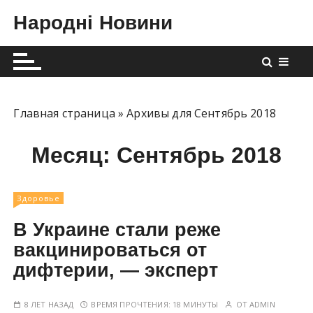
П
Народні Новини
е
р
е
й
т
и
Главная страница
»
Архивы для Сентябрь 2018
к
с
Месяц:
Сентябрь 2018
о
д
е
Здоровье
р
В Украине стали реже
ж
вакцинироваться от
и
дифтерии, — эксперт
м
о
м
8 ЛЕТ НАЗАД
ВРЕМЯ ПРОЧТЕНИЯ:
18 МИНУТЫ
ОТ
ADMIN