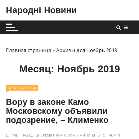
П
Народні Новини
е
р
е
й
т
и
Главная страница
»
Архивы для Ноябрь 2019
к
с
Месяц:
Ноябрь 2019
о
д
е
Происшествия
р
Вору в законе Камо
ж
Московскому объявили
и
подозрение, – Клименко
м
о
м
7 ЛЕТ НАЗАД
ВРЕМЯ ПРОЧТЕНИЯ:
9 МИНУТЫ
ОТ
ADMIN