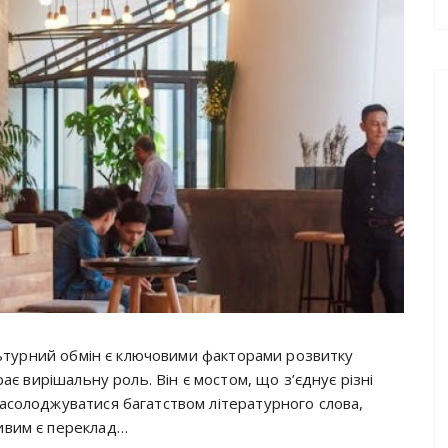
ультурний обмін є ключовими факторами розвитку
рає вирішальну роль. Він є мостом, що з’єднує різні
асолоджуватися багатством літературного слова,
ивим є переклад…