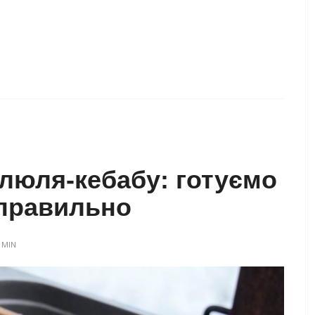
 люля-кебабу: готуємо
правильно
DMIN