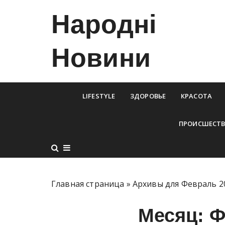
П
Народні
е
р
е
Новини
й
т
и
к
LIFESTYLE
ЗДОРОВЬЕ
КРАСОТА
с
о
ПРОИСШЕСТВ
д
е
р
ж
и
Главная страница
»
Архивы для Февраль 2
м
о
Месяц:
Ф
м