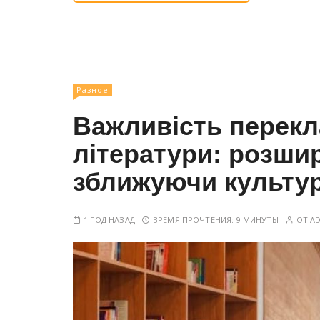
Разное
Важливість перекл
літератури: розши
зближуючи культу
1 ГОД НАЗАД
ВРЕМЯ ПРОЧТЕНИЯ:
9 МИНУТЫ
ОТ
A