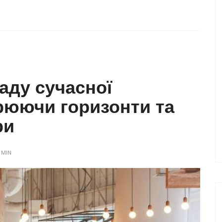
аду сучасної
рюючи горизонти та
ри
DMIN