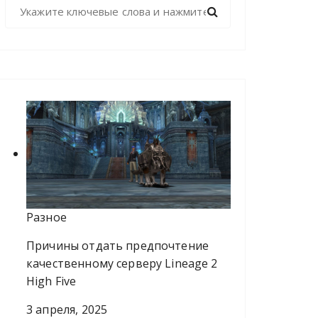
Н
а
й
т
и
:
Разное
Причины отдать предпочтение
качественному серверу Lineage 2
High Five
3 апреля, 2025