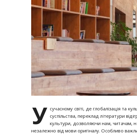
У
сучасному світі, де глобалізація та к
суспільства, переклад літератури відіг
культури, дозволяючи нам, читачам, н
незалежно від мови оригіналу. Особливо важл