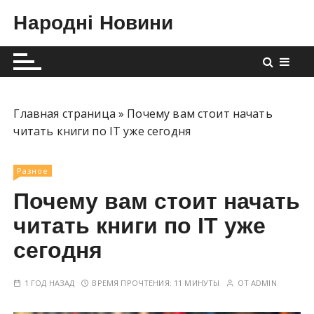
П
Народні Новини
е
р
е
й
т
и
Главная страница
»
Почему вам стоит начать
к
читать книги по IT уже сегодня
с
о
Разное
д
Почему вам стоит начать
е
р
читать книги по IT уже
ж
сегодня
и
м
1 ГОД НАЗАД
ВРЕМЯ ПРОЧТЕНИЯ:
11 МИНУТЫ
ОТ
ADMIN
о
м