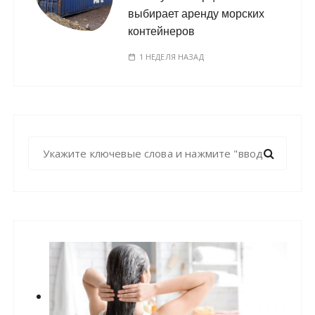
выбирает аренду морских
контейнеров
1 НЕДЕЛЯ НАЗАД
Н
а
й
т
и
: