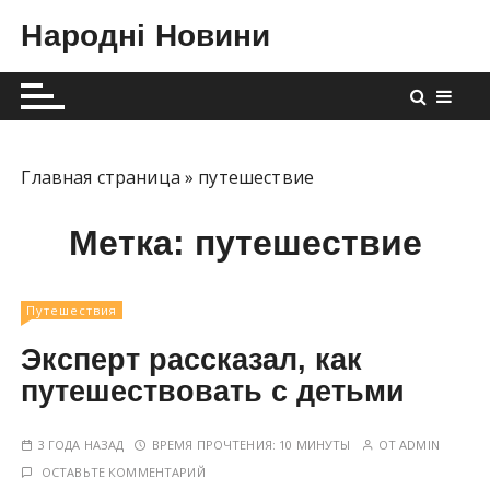
П
Народні Новини
е
р
е
й
т
и
Главная страница
»
путешествие
к
с
Метка:
путешествие
о
д
е
Путешествия
р
Эксперт рассказал, как
ж
путешествовать с детьми
и
м
3 ГОДА НАЗАД
ВРЕМЯ ПРОЧТЕНИЯ:
10 МИНУТЫ
ОТ
ADMIN
о
ОСТАВЬТЕ КОММЕНТАРИЙ
м