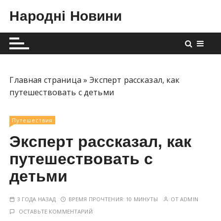
П
Народні Новини
е
р
е
й
т
и
Главная страница
»
Эксперт рассказал, как
к
путешествовать с детьми
с
о
Путешествия
д
Эксперт рассказал, как
е
р
путешествовать с
ж
детьми
и
м
3 ГОДА НАЗАД
ВРЕМЯ ПРОЧТЕНИЯ:
10 МИНУТЫ
ОТ
ADMIN
о
ОСТАВЬТЕ КОММЕНТАРИЙ
м