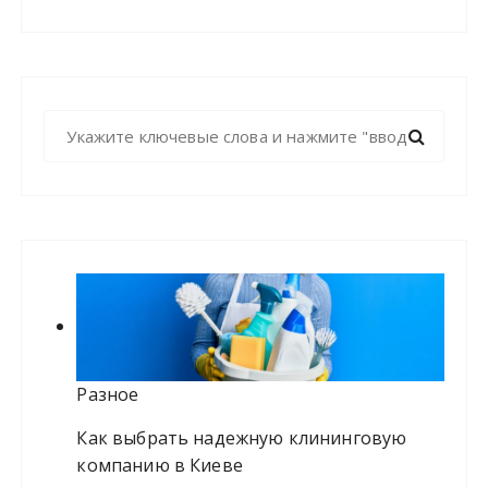
Н
а
й
т
и
:
Разное
Как выбрать надежную клининговую
компанию в Киеве