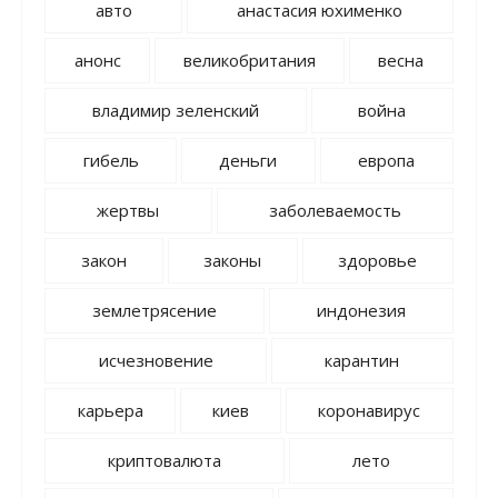
авто
анастасия юхименко
анонс
великобритания
весна
владимир зеленский
война
гибель
деньги
европа
жертвы
заболеваемость
закон
законы
здоровье
землетрясение
индонезия
исчезновение
карантин
карьера
киев
коронавирус
криптовалюта
лето