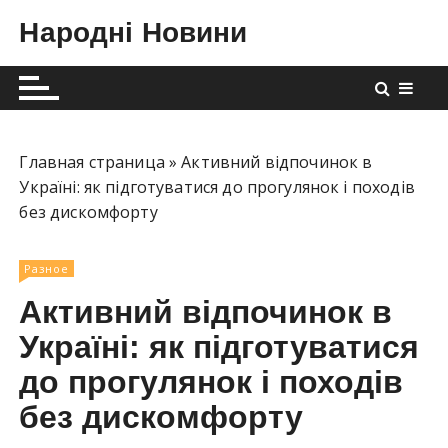
П
Народні Новини
е
р
е
й
т
и
Главная страница
»
Активний відпочинок в
к
Україні: як підготуватися до прогулянок і походів
с
без дискомфорту
о
д
Разное
е
Активний відпочинок в
р
ж
Україні: як підготуватися
и
до прогулянок і походів
м
без дискомфорту
о
м