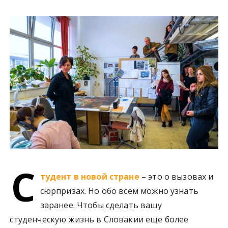
у
С
тудент в новой стране
– это о вызовах и
сюрпризах. Но обо всем можно узнать
заранее. Чтобы сделать вашу
студенческую жизнь в Словакии еще более