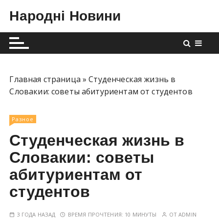
П
Народні Новини
е
р
е
й
т
и
Главная страница
»
Студенческая жизнь в
к
Словакии: советы абитуриентам от студентов
с
о
Разное
д
Студенческая жизнь в
е
р
Словакии: советы
ж
абитуриентам от
и
студентов
м
о
м
3 ГОДА НАЗАД
ВРЕМЯ ПРОЧТЕНИЯ:
10 МИНУТЫ
ОТ
ADMIN