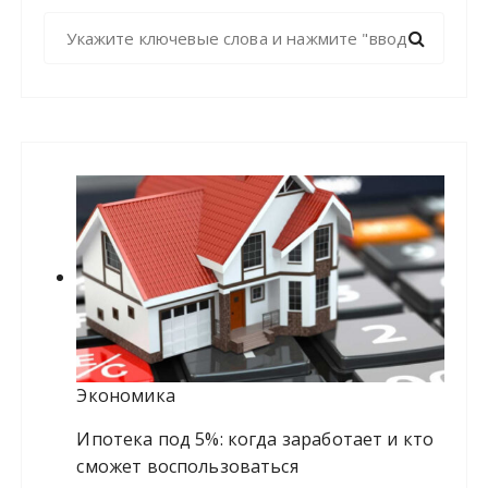
Н
а
й
т
и
:
Экономика
Ипотека под 5%: когда заработает и кто
сможет воспользоваться