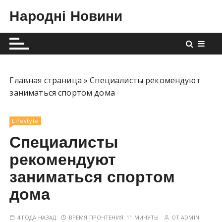
П
Народні Новини
е
р
е
й
т
и
Главная страница
»
Специалисты рекомендуют
к
заниматься спортом дома
с
о
Lifestyle
д
Специалисты
е
р
рекомендуют
ж
заниматься спортом
и
дома
м
о
м
4 ГОДА НАЗАД
ВРЕМЯ ПРОЧТЕНИЯ:
11 МИНУТЫ
ОТ
ADMIN