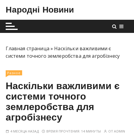
П
Народні Новини
е
р
е
й
т
и
Главная страница
»
Наскільки важливими є
к
системи точного землеробства для агробізнесу
с
о
Разное
д
Наскільки важливими є
е
р
системи точного
ж
землеробства для
и
агробізнесу
м
о
м
4 МЕСЯЦА НАЗАД
ВРЕМЯ ПРОЧТЕНИЯ:
14 МИНУТЫ
ОТ
ADMIN