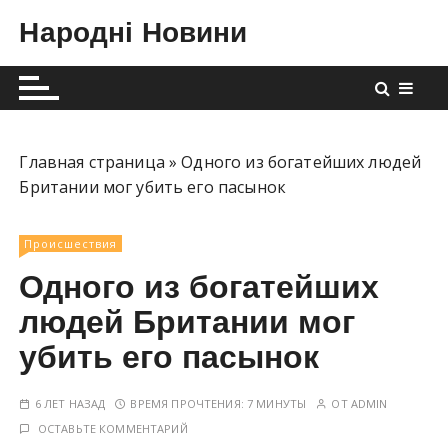
П
Народні Новини
е
р
е
й
т
и
Главная страница
»
Одного из богатейших людей
к
Британии мог убить его пасынок
с
о
Происшествия
д
Одного из богатейших
е
р
людей Британии мог
ж
убить его пасынок
и
м
6 ЛЕТ НАЗАД
ВРЕМЯ ПРОЧТЕНИЯ:
7 МИНУТЫ
ОТ
ADMIN
о
ОСТАВЬТЕ КОММЕНТАРИЙ
м