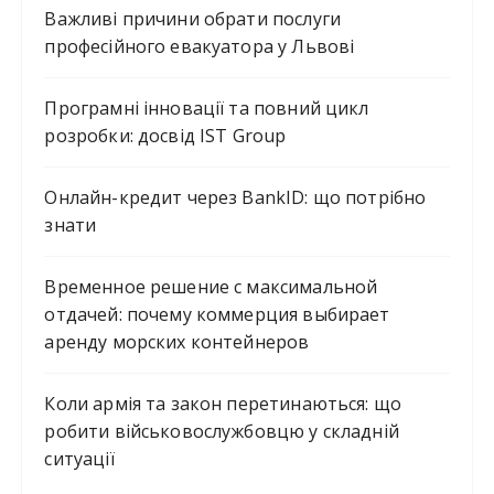
Важливі причини обрати послуги
професійного евакуатора у Львові
Програмні інновації та повний цикл
розробки: досвід IST Group
Онлайн-кредит через BankID: що потрібно
знати
Временное решение с максимальной
отдачей: почему коммерция выбирает
аренду морских контейнеров
Коли армія та закон перетинаються: що
робити військовослужбовцю у складній
ситуації