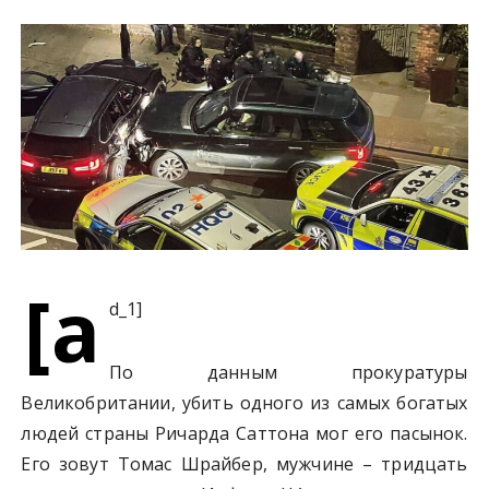
у
[a
d_1]
По данным прокуратуры
Великобритании, убить одного из самых богатых
людей страны Ричарда Саттона мог его пасынок.
Его зовут Томас Шрайбер, мужчине – тридцать