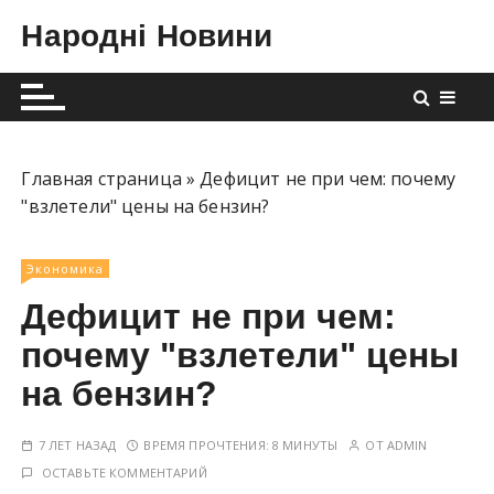
П
Народні Новини
е
р
е
й
т
и
Главная страница
»
Дефицит не при чем: почему
к
"взлетели" цены на бензин?
с
о
Экономика
д
Дефицит не при чем:
е
р
почему "взлетели" цены
ж
на бензин?
и
м
7 ЛЕТ НАЗАД
ВРЕМЯ ПРОЧТЕНИЯ:
8 МИНУТЫ
ОТ
ADMIN
о
ОСТАВЬТЕ КОММЕНТАРИЙ
м