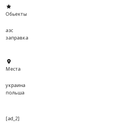
Обьекты
азс
заправка
Места
украина
польша
[ad_2]