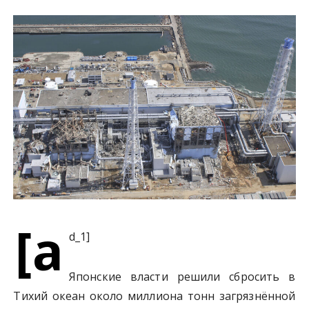
у
[a
d_1]
Японские власти решили сбросить в
Тихий океан около миллиона тонн загрязнённой