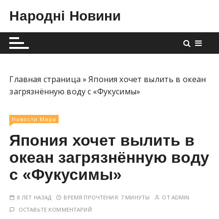
П
Народні Новини
е
р
е
й
т
и
Главная страница
»
Япония хочет вылить в океан
к
загрязнённую воду с «Фукусимы»
с
о
Новости Мира
д
Япония хочет вылить в
е
р
океан загрязнённую воду
ж
с «Фукусимы»
и
м
8 ЛЕТ НАЗАД
ВРЕМЯ ПРОЧТЕНИЯ:
7 МИНУТЫ
ОТ
ADMIN
о
ОСТАВЬТЕ КОММЕНТАРИЙ
м