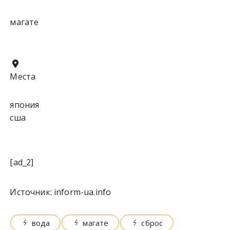
магате
Места
япония
сша
[ad_2]
Источник:
inform-ua.info
вода
магате
сброс