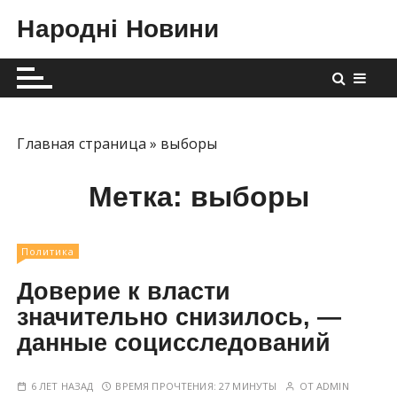
П
Народні Новини
е
р
е
й
т
и
Главная страница
»
выборы
к
с
Метка:
выборы
о
д
е
Политика
р
Доверие к власти
ж
значительно снизилось, —
и
данные социсследований
м
о
м
6 ЛЕТ НАЗАД
ВРЕМЯ ПРОЧТЕНИЯ:
27 МИНУТЫ
ОТ
ADMIN