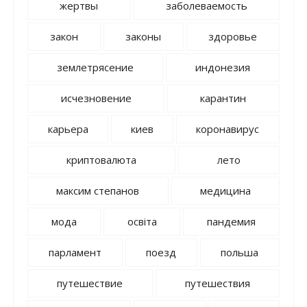
жертвы
заболеваемость
закон
законы
здоровье
землетрясение
индонезия
исчезновение
карантин
карьера
киев
коронавирус
криптовалюта
лето
максим степанов
медицина
мода
освіта
пандемия
парламент
поезд
польша
путешествие
путешествия