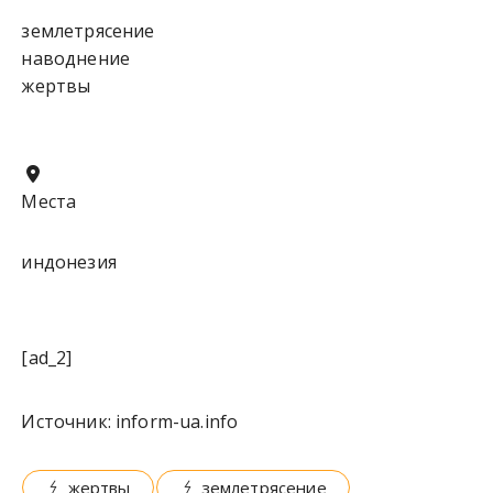
землетрясение
наводнение
жертвы
Места
индонезия
[ad_2]
Источник:
inform-ua.info
жертвы
землетрясение