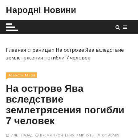
П
Народні Новини
е
р
е
й
т
и
Главная страница
»
На острове Ява вследствие
к
землетрясения погибли 7 человек
с
о
Новости Мира
д
На острове Ява
е
р
вследствие
ж
землетрясения погибли
и
7 человек
м
о
м
7 ЛЕТ НАЗАД
ВРЕМЯ ПРОЧТЕНИЯ:
7 МИНУТЫ
ОТ
ADMIN