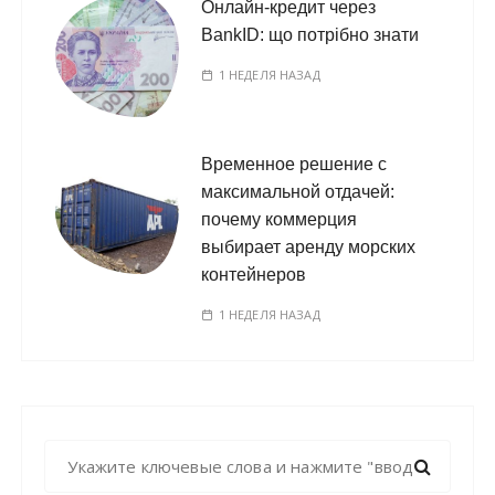
Онлайн-кредит через
BankID: що потрібно знати
1 НЕДЕЛЯ НАЗАД
Временное решение с
максимальной отдачей:
почему коммерция
выбирает аренду морских
контейнеров
1 НЕДЕЛЯ НАЗАД
Н
а