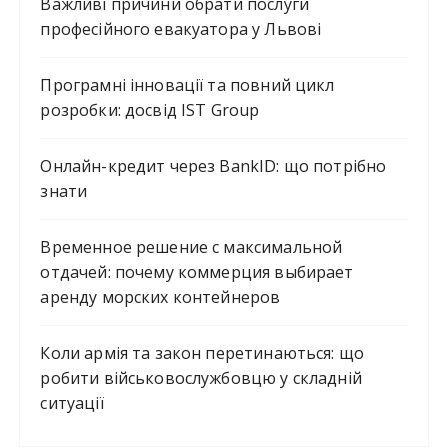
Важливі причини обрати послуги
професійного евакуатора у Львові
Програмні інновації та повний цикл
розробки: досвід IST Group
Онлайн-кредит через BankID: що потрібно
знати
Временное решение с максимальной
отдачей: почему коммерция выбирает
аренду морских контейнеров
Коли армія та закон перетинаються: що
робити військовослужбовцю у складній
ситуації