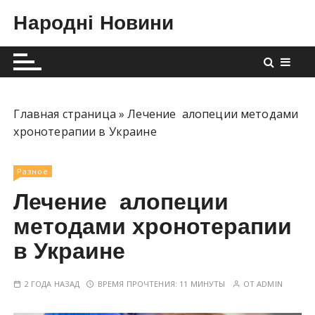
П
Народні Новини
е
р
е
й
т
и
Главная страница
»
Лечение алопеции методами
к
хронотерапии в Украине
с
о
Разное
д
Лечение алопеции
е
р
методами хронотерапии
ж
в Украине
и
м
2 ГОДА НАЗАД
ВРЕМЯ ПРОЧТЕНИЯ:
11 МИНУТЫ
ОТ
ADMIN
о
м