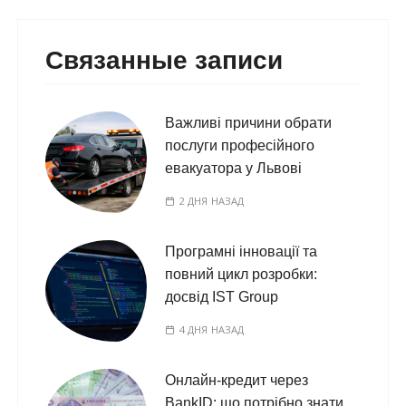
Связанные записи
Важливі причини обрати
послуги професійного
евакуатора у Львові
2 ДНЯ НАЗАД
Програмні інновації та
повний цикл розробки:
досвід IST Group
4 ДНЯ НАЗАД
Онлайн-кредит через
BankID: що потрібно знати