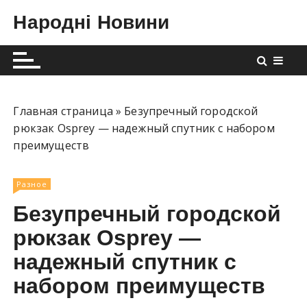
П
Народні Новини
е
р
е
й
т
и
Главная страница
»
Безупречный городской
к
рюкзак Osprey — надежный спутник с набором
с
преимуществ
о
д
Разное
е
Безупречный городской
р
ж
рюкзак Osprey —
и
надежный спутник с
м
набором преимуществ
о
м