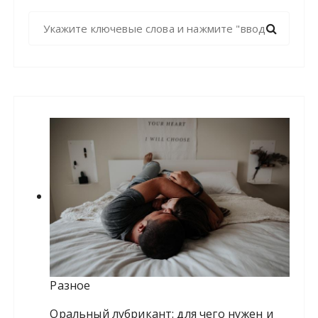
Н
а
й
т
и
:
Разное
Оральный лубрикант: для чего нужен и