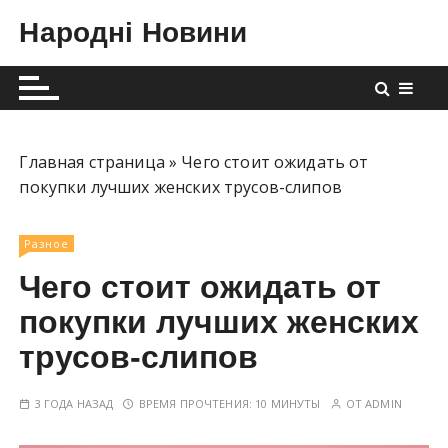
П
Народні Новини
е
р
е
й
т
и
Главная страница
»
Чего стоит ожидать от
к
покупки лучших женских трусов-слипов
с
о
Разное
д
Чего стоит ожидать от
е
р
покупки лучших женских
ж
трусов-слипов
и
м
3 ГОДА НАЗАД
ВРЕМЯ ПРОЧТЕНИЯ:
10 МИНУТЫ
ОТ
ADMIN
о
м