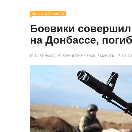
у
Новости Украины
Боевики совершил
на Донбассе, поги
8 ЛЕТ НАЗАД
ВРЕМЯ ПРОЧТЕНИЯ:
7 МИНУТЫ
ОТ
A