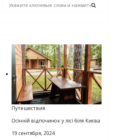
Н
а
й
т
и
:
Путешествия
Осінній відпочинок у лісі біля Києва
19 сентября, 2024