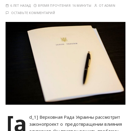
у
6 ЛЕТ НАЗАД
ВРЕМЯ ПРОЧТЕНИЯ:
16 МИНУТЫ
ОТ
ADMIN
ОСТАВЬТЕ КОММЕНТАРИЙ
[a
d_1] Верховная Рада Украины рассмотрит
законопроект о предотвращении влияния
олигархов. Он призван решить проблему