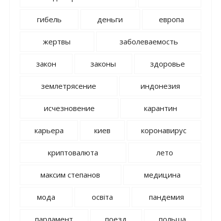
гибель
деньги
европа
жертвы
заболеваемость
закон
законы
здоровье
землетрясение
индонезия
исчезновение
карантин
карьера
киев
коронавирус
криптовалюта
лето
максим степанов
медицина
мода
освіта
пандемия
парламент
поезд
польша