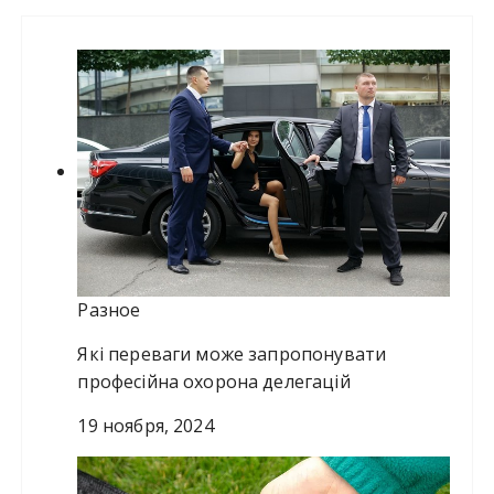
и
:
Разное
Які переваги може запропонувати
професійна охорона делегацій
19 ноября, 2024