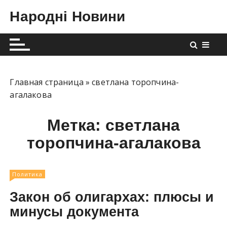
П
Народні Новини
е
р
е
й
т
и
Главная страница
»
светлана торопчина-
к
агалакова
с
о
Метка:
светлана
д
торопчина-агалакова
е
р
ж
Политика
и
Закон об олигархах: плюсы и
м
о
минусы документа
м