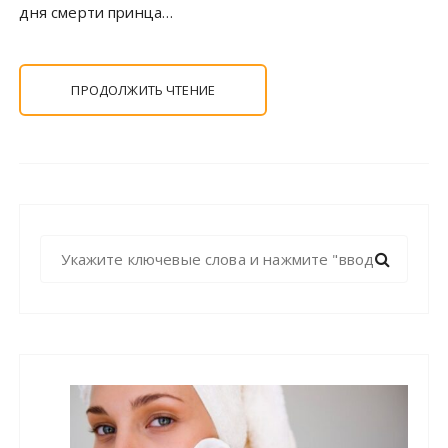
дня смерти принца…
ПРОДОЛЖИТЬ ЧТЕНИЕ
Н
а
й
т
и
: