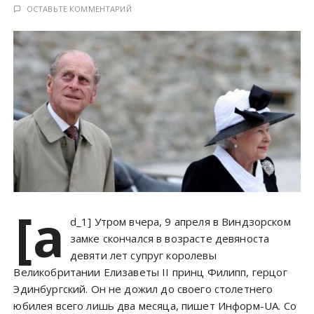
у
ОСТАВЬТЕ КОММЕНТАРИЙ
[a
d_1] Утром вчера, 9 апреля в Виндзорском
замке скончался в возрасте девяноста
девяти лет супруг королевы
Великобритании Елизаветы II принц Филипп, герцог
Эдинбургский. Он не дожил до своего столетнего
юбилея всего лишь два месяца, пишет Информ-UA. Со