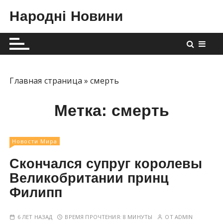
П
Народні Новини
е
р
е
й
т
и
Главная страница
»
смерть
к
с
Метка:
смерть
о
д
е
Новости Мира
р
Скончался супруг королевы
ж
Великобритании принц
и
Филипп
м
о
м
6 ЛЕТ НАЗАД
ВРЕМЯ ПРОЧТЕНИЯ:
8 МИНУТЫ
ОТ
ADMIN