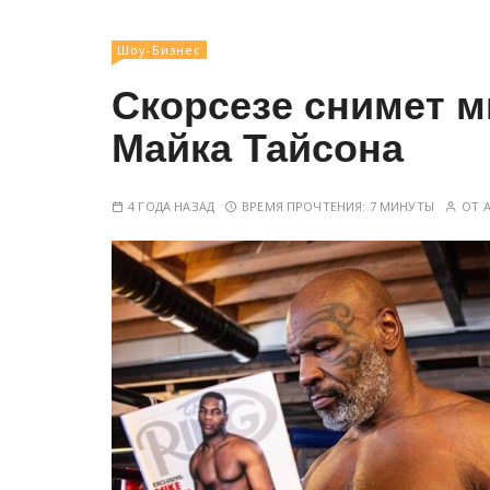
у
Шоу-Бизнес
Скорсезе снимет м
Майка Тайсона
4 ГОДА НАЗАД
ВРЕМЯ ПРОЧТЕНИЯ:
7 МИНУТЫ
ОТ