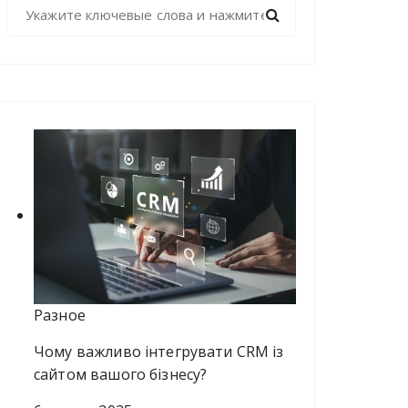
Н
а
й
т
и
:
Разное
Чому важливо інтегрувати CRM із
сайтом вашого бізнесу?