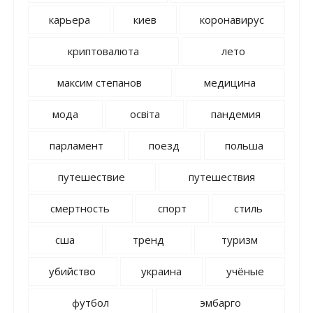
карьера
киев
коронавирус
криптовалюта
лето
максим степанов
медицина
мода
освіта
пандемия
парламент
поезд
польша
путешествие
путешествия
смертность
спорт
стиль
сша
тренд
туризм
убийство
украина
учёные
футбол
эмбарго