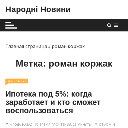
П
Народні Новини
е
р
е
й
т
и
Главная страница
»
роман коржак
к
с
Метка:
роман коржак
о
д
е
Экономика
р
Ипотека под 5%: когда
ж
заработает и кто сможет
и
воспользоваться
м
о
м
4 ГОДА НАЗАД
ВРЕМЯ ПРОЧТЕНИЯ:
22 МИНУТЫ
ОТ
ADMIN