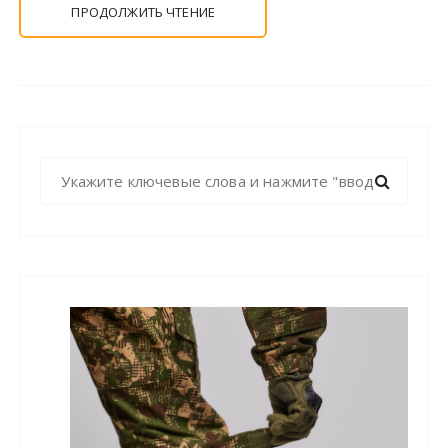
ПРОДОЛЖИТЬ ЧТЕНИЕ
Н
а
й
т
и
: