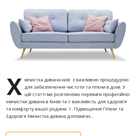
у
Х
імчистка дивана київ є важливою процедурою
для забезпечення чистоти та гігієни в домі. У
цій статті ми розглянемо переваги професійної
хімчистки дивана в Києві та її важливість для здоров’я
та комфорту вашої родини. 1. Підвищення Гігієни та
Здоров’я Хімчистка дивана допомагає…