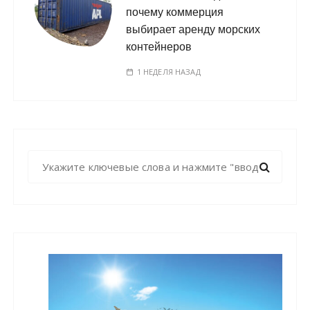
почему коммерция
выбирает аренду морских
контейнеров
1 НЕДЕЛЯ НАЗАД
Н
а
й
т
и
: