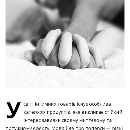
у
У
світі інтимних товарів існує особлива
категорія продуктів, яка викликає стійкий
інтерес завдяки своєму миттєвому та
потужному ефекту. Мова йде про поперси — рідкі