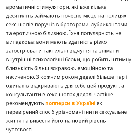
ароматичні стимулятори, які вже кілька
десятиліть займають почесне місце на полицях
секс-шопів поруч із вібраторами, лубрикантами
та еротичною білизною. Їхня популярність не
випадкова: вони мають здатність різко
загострювати тактильні відчуття та знімати
внутрішні психологічні блоки, що робить інтимну
близькість більш яскравою, емоційною та
насиченою. З кожним роком дедалі більше пар і
одинаків відкривають для себе цей продукт, а
консультанти в секс-шопах дедалі частіше
рекомендують
попперси в Україні
як
перевірений спосіб урізноманітнити сексуальне
життя та вивести його на новий рівень
чуттєвості.