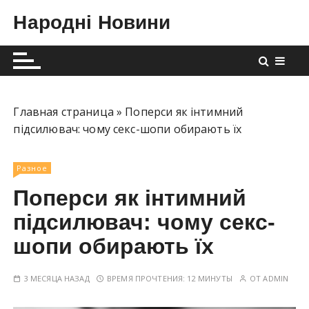
П
Народні Новини
е
р
е
й
т
и
Главная страница
»
Поперси як інтимний
к
підсилювач: чому секс-шопи обирають їх
с
о
Разное
д
Поперси як інтимний
е
р
підсилювач: чому секс-
ж
шопи обирають їх
и
м
3 МЕСЯЦА НАЗАД
ВРЕМЯ ПРОЧТЕНИЯ:
12 МИНУТЫ
ОТ
ADMIN
о
м