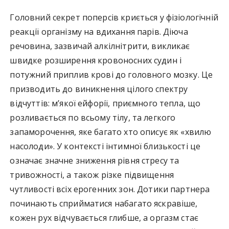
Головний секрет поперсів криється у фізіологічній
реакції організму на вдихання парів. Діюча
речовина, зазвичай алкілнітрити, викликає
швидке розширення кровоносних судин і
потужний приплив крові до головного мозку. Це
призводить до виникнення цілого спектру
відчуттів: м’якої ейфорії, приємного тепла, що
розливається по всьому тілу, та легкого
запаморочення, яке багато хто описує як «хвилю
насолоди». У контексті інтимної близькості це
означає значне зниження рівня стресу та
тривожності, а також різке підвищення
чутливості всіх ерогенних зон. Дотики партнера
починають сприйматися набагато яскравіше,
кожен рух відчувається глибше, а оргазм стає