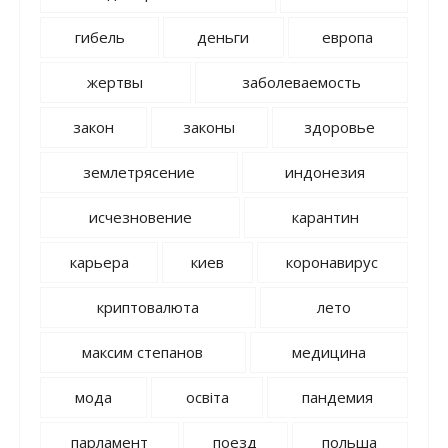
гибель
деньги
европа
жертвы
заболеваемость
закон
законы
здоровье
землетрясение
индонезия
исчезновение
карантин
карьера
киев
коронавирус
криптовалюта
лето
максим степанов
медицина
мода
освіта
пандемия
парламент
поезд
польша