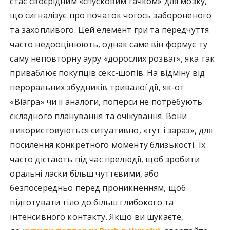
стає своєрідним «спусковим гачком» для мозку,
що сигналізує про початок чогось забороненого
та захопливого. Цей елемент гри та передчуття
часто недооцінюють, однак саме він формує ту
саму неповторну ауру «дорослих розваг», яка так
приваблює покупців секс-шопів. На відміну від
пероральних збудників тривалої дії, як-от
«Віагра» чи її аналоги, поперси не потребують
складного планування та очікування. Вони
використовуються ситуативно, «тут і зараз», для
посилення конкретного моменту близькості. Їх
часто дістають під час прелюдії, щоб зробити
оральні ласки більш чуттєвими, або
безпосередньо перед проникненням, щоб
підготувати тіло до більш глибокого та
інтенсивного контакту. Якщо ви шукаєте,