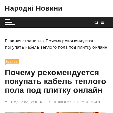
П
Народні Новини
е
р
е
й
т
и
Главная страница
»
Почему рекомендуется
к
покупать кабель теплого пола под плитку онлайн
с
о
Разное
д
Почему рекомендуется
е
р
покупать кабель теплого
ж
пола под плитку онлайн
и
м
3 ГОДА НАЗАД
ВРЕМЯ ПРОЧТЕНИЯ:
8 МИНУТЫ
ОТ
ADMIN
о
м