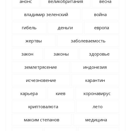
анонс
великобритания
весна
владимир зеленский
война
гибель
деньги
европа
жертвы
заболеваемость
закон
законы
здоровье
землетрясение
индонезия
исчезновение
карантин
карьера
киев
коронавирус
криптовалюта
лето
максим степанов
медицина