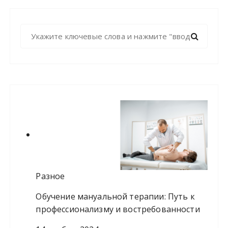
Н
а
й
т
и
:
Разное
Обучение мануальной терапии: Путь к
профессионализму и востребованности