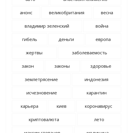
анонс
великобритания
весна
владимир зеленский
война
гибель
деньги
европа
жертвы
заболеваемость
закон
законы
здоровье
землетрясение
индонезия
исчезновение
карантин
карьера
киев
коронавирус
криптовалюта
лето
максим степанов
медицина