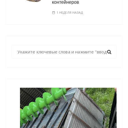
контейнеров
1 НЕДЕЛЯ НАЗАД
Н
а
й
т
и
: