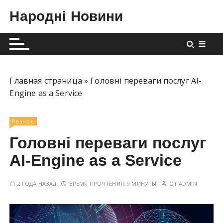
П
Народні Новини
е
р
е
й
т
и
Главная страница
»
Головні переваги послуг AI-
к
Engine as a Service
с
о
Разное
д
Головні переваги послуг
е
р
AI-Engine as a Service
ж
и
2 ГОДА НАЗАД
ВРЕМЯ ПРОЧТЕНИЯ:
9 МИНУТЫ
ОТ
ADMIN
м
о
м