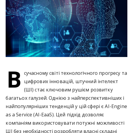
у
В
сучасному світі технологічного прогресу та
цифрових інновацій, штучний інтелект
(ШІ) стає ключовим рушієм розвитку
багатьох галузей. Однією з найперспективніших і
найпопулярніших тенденцій у цій сфері є AI-Engine
as a Service (AI-EaaS). Цей підхід дозволяє
компаніям використовувати потужні можливості
ШІ без необхідності розробляти власні складні