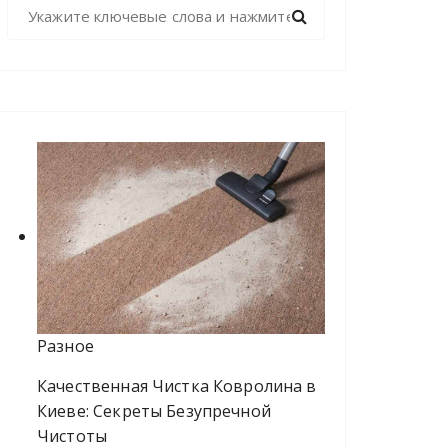
Н
а
й
т
и
:
Разное
Качественная Чистка Ковролина в
Киеве: Секреты Безупречной
Чистоты