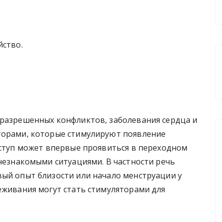
йство.
еразрешенных конфликтов, заболевания сердца и
торами, которые стимулируют появление
иступ может впервые проявиться в переходном
 незнакомыми ситуациями. В частности речь
вый опыт близости или начало менструации у
еживания могут стать стимуляторами для