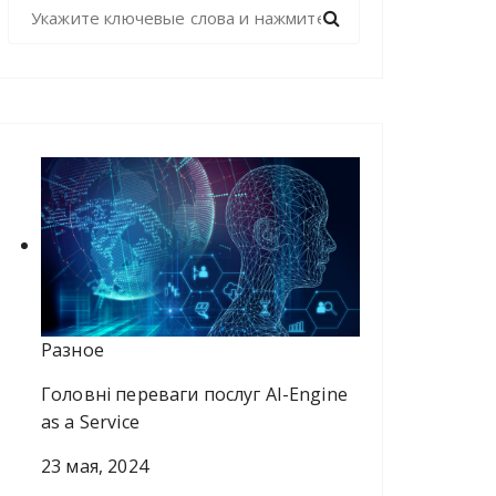
Н
а
й
т
и
:
Разное
Головні переваги послуг AI-Engine
as a Service
23 мая, 2024