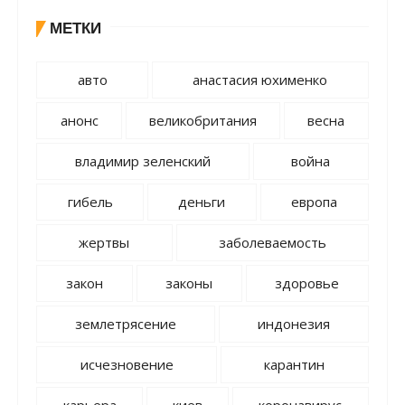
МЕТКИ
авто
анастасия юхименко
анонс
великобритания
весна
владимир зеленский
война
гибель
деньги
европа
жертвы
заболеваемость
закон
законы
здоровье
землетрясение
индонезия
исчезновение
карантин