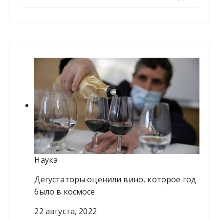
а
й
т
и
:
Наука
Дегустаторы оценили вино, которое год
было в космосе
22 августа, 2022