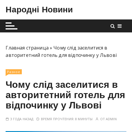
П
Народні Новини
е
р
е
й
т
и
Главная страница
»
Чому слід заселитися в
к
авторитетний готель для відпочинку у Львові
с
о
Разное
д
Чому слід заселитися в
е
р
авторитетний готель для
ж
відпочинку у Львові
и
м
3 ГОДА НАЗАД
ВРЕМЯ ПРОЧТЕНИЯ:
8 МИНУТЫ
ОТ
ADMIN
о
м