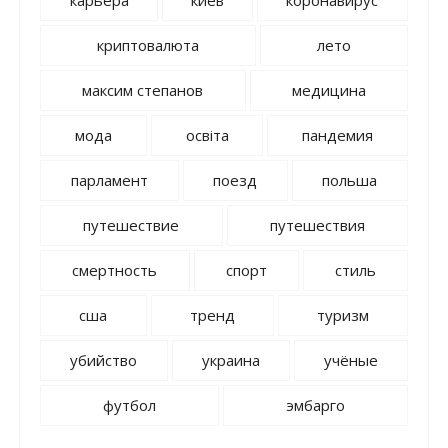
карьера
киев
коронавирус
криптовалюта
лето
максим степанов
медицина
мода
освіта
пандемия
парламент
поезд
польша
путешествие
путешествия
смертность
спорт
стиль
сша
тренд
туризм
убийство
украина
учёные
футбол
эмбарго