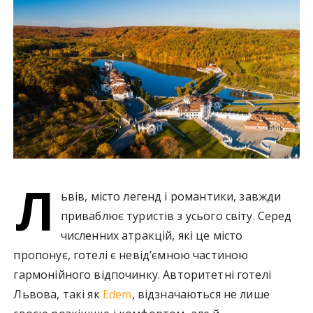
у
Л
ьвів, місто легенд і романтики, завжди
приваблює туристів з усього світу. Серед
численних атракцій, які це місто
пропонує, готелі є невід’ємною частиною
гармонійного відпочинку. Авторитетні готелі
Львова, такі як
Edem
, відзначаються не лише