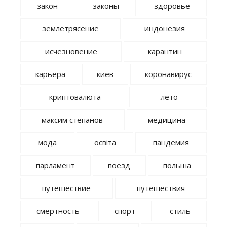
закон
законы
здоровье
землетрясение
индонезия
исчезновение
карантин
карьера
киев
коронавирус
криптовалюта
лето
максим степанов
медицина
мода
освіта
пандемия
парламент
поезд
польша
путешествие
путешествия
смертность
спорт
стиль