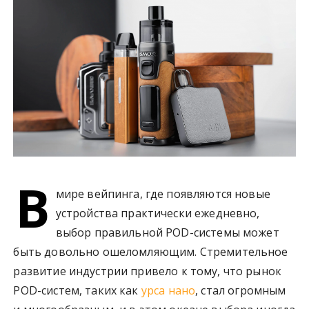
у
В
мире вейпинга, где появляются новые
устройства практически ежедневно,
выбор правильной POD-системы может
быть довольно ошеломляющим. Стремительное
развитие индустрии привело к тому, что рынок
POD-систем, таких как
урса нано
, стал огромным