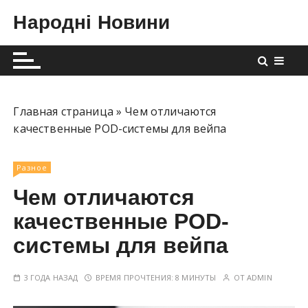
П
Народні Новини
е
р
е
й
т
и
Главная страница
»
Чем отличаются
к
качественные POD-системы для вейпа
с
о
Разное
д
Чем отличаются
е
р
качественные POD-
ж
системы для вейпа
и
м
3 ГОДА НАЗАД
ВРЕМЯ ПРОЧТЕНИЯ:
8 МИНУТЫ
ОТ
ADMIN
о
м