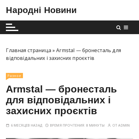
П
Народні Новини
е
р
е
й
т
и
Главная страница
»
Armstal — бронесталь для
к
відповідальних і захисних проєктів
с
о
Разное
д
Armstal — бронесталь
е
р
для відповідальних і
ж
захисних проєктів
и
м
6 МЕСЯЦЕВ НАЗАД
ВРЕМЯ ПРОЧТЕНИЯ:
8 МИНУТЫ
ОТ
ADMIN
о
м