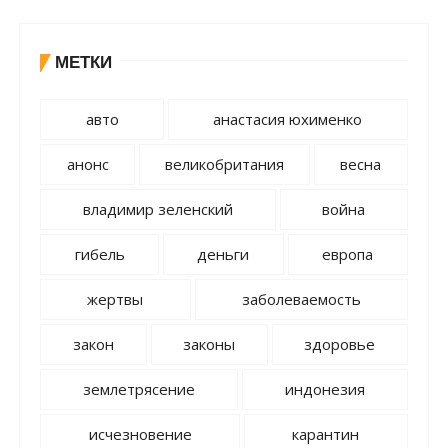
МЕТКИ
авто
анастасия юхименко
анонс
великобритания
весна
владимир зеленский
война
гибель
деньги
европа
жертвы
заболеваемость
закон
законы
здоровье
землетрясение
индонезия
исчезновение
карантин