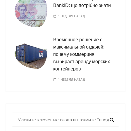
BankID: що потрібно знати
1 НЕДЕЛЯ НАЗАД
Временное решение с
максимальной отдачей:
почему коммерция
выбирает аренду морских
контейнеров
1 НЕДЕЛЯ НАЗАД
Н
а
й